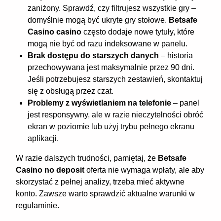
zaniżony. Sprawdź, czy filtrujesz wszystkie gry –
domyślnie mogą być ukryte gry stołowe.
Betsafe
Casino casino
często dodaje nowe tytuły, które
mogą nie być od razu indeksowane w panelu.
Brak dostępu do starszych danych
– historia
przechowywana jest maksymalnie przez 90 dni.
Jeśli potrzebujesz starszych zestawień, skontaktuj
się z obsługą przez czat.
Problemy z wyświetlaniem na telefonie
– panel
jest responsywny, ale w razie nieczytelności obróć
ekran w poziomie lub użyj trybu pełnego ekranu
aplikacji.
W razie dalszych trudności, pamiętaj, że
Betsafe
Casino no deposit
oferta nie wymaga wpłaty, ale aby
skorzystać z pełnej analizy, trzeba mieć aktywne
konto. Zawsze warto sprawdzić aktualne warunki w
regulaminie.