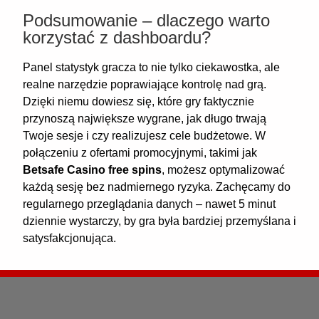
Podsumowanie – dlaczego warto
korzystać z dashboardu?
Panel statystyk gracza to nie tylko ciekawostka, ale
realne narzędzie poprawiające kontrolę nad grą.
Dzięki niemu dowiesz się, które gry faktycznie
przynoszą największe wygrane, jak długo trwają
Twoje sesje i czy realizujesz cele budżetowe. W
połączeniu z ofertami promocyjnymi, takimi jak
Betsafe Casino free spins
, możesz optymalizować
każdą sesję bez nadmiernego ryzyka. Zachęcamy do
regularnego przeglądania danych – nawet 5 minut
dziennie wystarczy, by gra była bardziej przemyślana i
satysfakcjonująca.