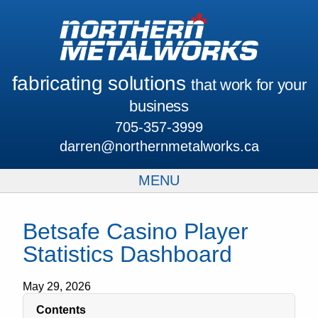
fabricating solutions
that work for your
business
705-357-3999
darren@northernmetalworks.ca
MENU
Betsafe Casino Player
Statistics Dashboard
May 29, 2026
Contents